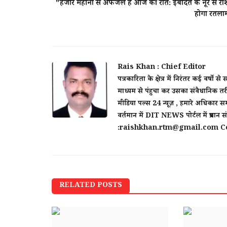
"हजार महीनों से अफजल है आज की रात: इबादत के नूर से र
होगा रतला
मरते दम तक आरक्षण विरोध करता रहूंग
Rais Khan : Chief Editor
अवधेश कुमार मिश्र
पत्रकारिता के क्षेत्र में निरंतर कई व
Rais Khan : Chief Editor
Aug 10, 2025
माध्यम से पंहुचा कर उसका संवैधानिक तरी
मीडिया पल्स 24 न्यूज़ , हमारे अधिकार सम
News-ratlam-letestnews-Hindinews-break
वर्तमान में DIT NEWS पोर्टल में प्रधान
ratlamnews-upnews-kaladiwas
:raishkhan.rtm@gmail.com Co
RELATED POSTS