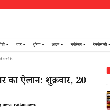
नीती
शहर
दुनिया
क्राइम
मनोरंजन
टेक्नोलॉजी
नाई जाएगी ईद
ितर का ऐलान: शुक्रवार, 20
ng-news-ratlamnews