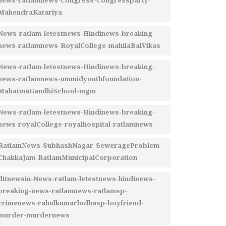
news-ratlamnews-Congress-Congressparty-
MahendraKatariya
News-ratlam-letestnews-Hindinews-breaking-
news-ratlamnews-RoyalCollege-mahilaBalVikas
News-ratlam-letestnews-Hindinews-breaking-
news-ratlamnews-ummidyouthfoundation-
MahatmaGandhiSchool-mgm
News-ratlam-letestnews-Hindinews-breaking-
news-royalCollege-royalhospital-ratlamnews
RatlamNews-SubhashNagar-SewerageProblem-
ChakkaJam-RatlamMunicipalCorporation
ditnewsin-News-ratlam-letestnews-hindinews-
breaking-news-ratlamnews-ratlamsp-
crimenews-rahulkumarlodhasp-boyfriend-
murder-murdernews