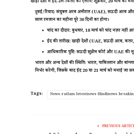
खाड़ी देशों में ईद-उल-फितर का ऐलान: शुक्रवार, 20 मार्च को म
दुबई/रियाद:
संयुक्त अरब अमीरात (UAE), सऊदी अरब और अन
साल रमजान का महीना पूरे
30 दिनों
का होगा।
चांद का दीदार:
बुधवार, 18 मार्च को चांद नज़र नहीं आ
ईद की तारीख:
खाड़ी देशों (UAE, सऊदी अरब, कतर, 
आधिकारिक पुष्टि:
सऊदी सुप्रीम कोर्ट और UAE की मून 
भारत और अन्य देशों की स्थिति:
भारत, पाकिस्तान और बांग्लादे
निर्भर करेगी, जिसके बाद ईद
20 या 21 मार्च
को मनाई जा सक
Tags:
News-ratlam-letestnews-Hindinews-breaki
राज्य
PREVIOUS ARTIC