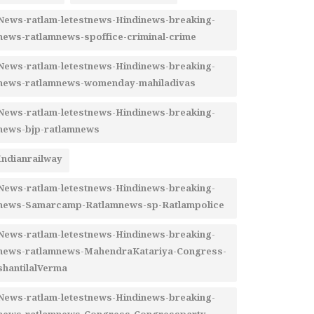
News-ratlam-letestnews-Hindinews-breaking-
news-ratlamnews-spoffice-criminal-crime
News-ratlam-letestnews-Hindinews-breaking-
news-ratlamnews-womenday-mahiladivas
News-ratlam-letestnews-Hindinews-breaking-
news-bjp-ratlamnews
Indianrailway
News-ratlam-letestnews-Hindinews-breaking-
news-Samarcamp-Ratlamnews-sp-Ratlampolice
News-ratlam-letestnews-Hindinews-breaking-
news-ratlamnews-MahendraKatariya-Congress-
shantilalVerma
News-ratlam-letestnews-Hindinews-breaking-