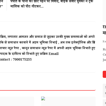
ोशन
पपीते के पानी की छीटें पड़ने पर विवाद, बाइक सवार युवकों ने ट्रक
म"
मालिक को पीट-पीटकर...
ा --
रतलाम में 'अग्निपरीक्षा': 46.5 डिग्री के साथ शहर
रक
बना दुनिया...
मा
र्षो से सक्रिय, लगातार आमजन और समाज से जुड़कर उनकी मुख्य समस्याओ को अपने
Rais Khan : Chief Editor
May 13, 2026
Ra
के से समाधान करवाने में अहम भूमिका निभाई , अब तक इलेक्ट्रॉनिक और प्रिंट
ाचार न्यूज़ पेपर , कानून समाधान न्यूज़ पेपर में अपनी अहम भूमिका निभाते हुए
ing-news-
News-ratlam-letestnews-Hindinews-breaking-news-
R
 संपादक के दायित्व को निभाते हुए सक्रिय Email
ratlamnews-Heatwave2026-MPWeather-RatlamCity-
C
ntact : 7000175255
BreakingNews
J