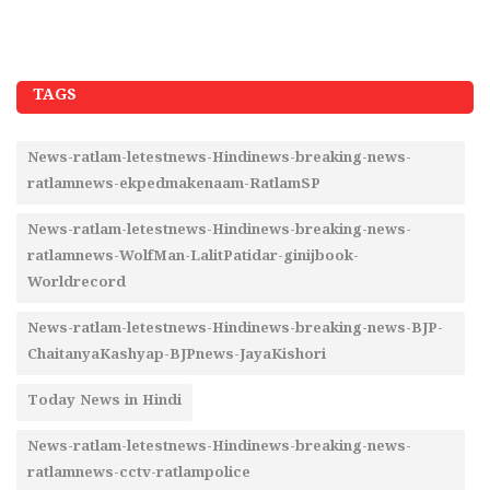
TAGS
News-ratlam-letestnews-Hindinews-breaking-news-
ratlamnews-ekpedmakenaam-RatlamSP
News-ratlam-letestnews-Hindinews-breaking-news-
ratlamnews-WolfMan-LalitPatidar-ginijbook-
Worldrecord
News-ratlam-letestnews-Hindinews-breaking-news-BJP-
ChaitanyaKashyap-BJPnews-JayaKishori
Today News in Hindi
News-ratlam-letestnews-Hindinews-breaking-news-
ratlamnews-cctv-ratlampolice