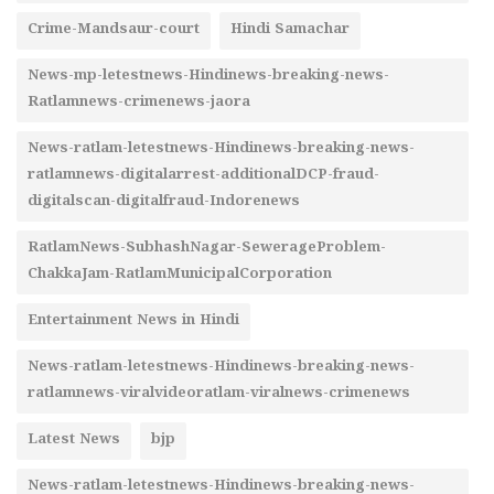
Crime-Mandsaur-court
Hindi Samachar
News-mp-letestnews-Hindinews-breaking-news-
Ratlamnews-crimenews-jaora
News-ratlam-letestnews-Hindinews-breaking-news-
ratlamnews-digitalarrest-additionalDCP-fraud-
digitalscan-digitalfraud-Indorenews
RatlamNews-SubhashNagar-SewerageProblem-
ChakkaJam-RatlamMunicipalCorporation
Entertainment News in Hindi
News-ratlam-letestnews-Hindinews-breaking-news-
ratlamnews-viralvideoratlam-viralnews-crimenews
Latest News
bjp
News-ratlam-letestnews-Hindinews-breaking-news-