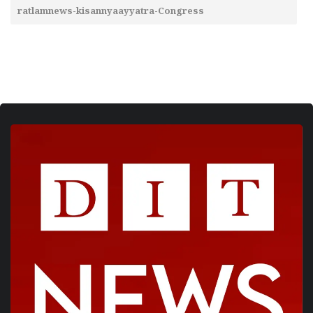
ratlamnews-kisannyaayyatra-Congress