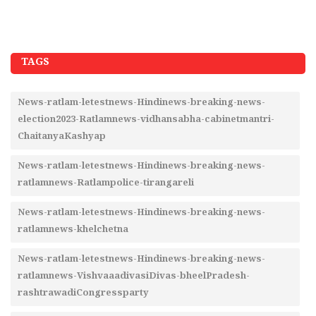
TAGS
News-ratlam-letestnews-Hindinews-breaking-news-
election2023-Ratlamnews-vidhansabha-cabinetmantri-
ChaitanyaKashyap
News-ratlam-letestnews-Hindinews-breaking-news-
ratlamnews-Ratlampolice-tirangareli
News-ratlam-letestnews-Hindinews-breaking-news-
ratlamnews-khelchetna
News-ratlam-letestnews-Hindinews-breaking-news-
ratlamnews-VishvaaadivasiDivas-bheelPradesh-
rashtrawadiCongressparty