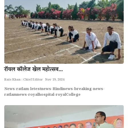
राॅयल काॅलेज खेल महोत्सव...
Rais Khan : Chief Editor
Nov 19, 2024
News-ratlam-letestnews-Hindinews-breaking-news-
ratlamnews-royalhospital-royalCollege