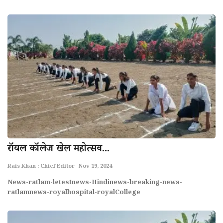
राॅयल काॅलेज खेल महोत्सव...
Rais Khan : Chief Editor
Nov 19, 2024
News-ratlam-letestnews-Hindinews-breaking-news-
ratlamnews-royalhospital-royalCollege