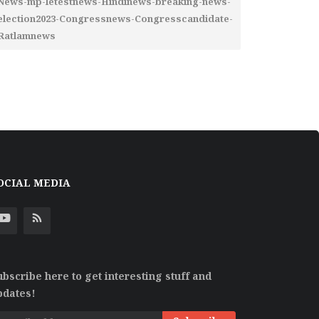
News-mp-letestnews-Hindinews-breaking-news-
election2023-Congressnews-Congresscandidate-
Ratlamnews
OCIAL MEDIA
ubscribe here to get interesting stuff and
pdates!