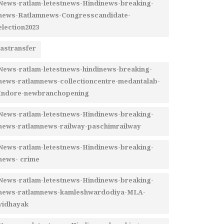
News-ratlam-letestnews-Hindinews-breaking-
news-Ratlamnews-Congresscandidate-
election2023
iastransfer
News-ratlam-letestnews-hindinews-breaking-
news-ratlamnews-collectioncentre-medantalab-
Indore-newbranchopening
News-ratlam-letestnews-Hindinews-breaking-
news-ratlamnews-railway-paschimrailway
News-ratlam-letestnews-Hindinews-breaking-
news- crime
News-ratlam-letestnews-Hindinews-breaking-
news-ratlamnews-kamleshwardodiya-MLA-
vidhayak