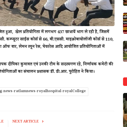
हुआ, खेल प्रतियोगिता में लगभग 437 छात्रायें भाग ले रही है, जिसमें
सी. कम्प्यूटर साईंस कोर्स से 66, बी.एससी. माइक्रोबायोलाॅजी कोर्स से 110,
 टग ऑफ वार, लेमन स्पून रेस, चेयररेस आदि आयोजित प्रतियोगिताओं में
ध्यापक दीपिका कुमावत एवं उनकी टीम के सदस्यगण रहे, निर्णायक कमेटी की
्रतियोगिताओं का संचालन प्रशासक डाॅं. डी.आर. पुरोहित ने किया।
g-news-ratlamnews-royalhospital-royalCollege
राज्य
LE
NEXT ARTICLE