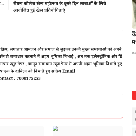
...
राॅयल काॅलेज खेल महोत्सव के दूसरे दिन छात्राओं के लिये
आयोजित हुई खेल प्रतियोगिताएं
समर्थन में
अदालत राजनीति का "कार्यक्रम बड़े पैमाने पर करने
क
की तैयारी
मध
र्षो से सक्रिय, लगातार आमजन और समाज से जुड़कर उनकी मुख्य समस्याओ को अपने
Rais Khan : Chief Editor
Jul 26, 2025
Ra
के से समाधान करवाने में अहम भूमिका निभाई , अब तक इलेक्ट्रॉनिक और प्रिंट
Vendors-
News-ratlam-letestnews-Hindinews-breaking-news-
ाचार न्यूज़ पेपर , कानून समाधान न्यूज़ पेपर में अपनी अहम भूमिका निभाते हुए
...
ratlamnews-UPnews-Gorakhpur-Adalatrajniti-
 संपादक के दायित्व को निभाते हुए सक्रिय Email
Gorakhpurnews-journalistassociation
ntact : 7000175255