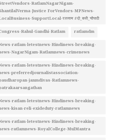
StreetVendors-RatlamNagarNigam-
ShantilalVerma-Justice ForVendors-MPNews-
LocalBusiness-SupportLocal-रतलाम #दो_बत्ती_चौपाटी
Congress-Rahul-Gandhi-Ratlam
ratlamdm
News-ratlam-letestnews-Hindinews-breaking-
news-NagarNigam-Ratlamnews-crimenews
News-ratlam-letestnews-Hindinews-breaking-
news-preferredjournalistassociation-
paudharopan-janmdivas-Ratlamnews-
patrakaarsangathan
News-ratlam-letestnews-Hindinews-breaking-
news-kisan-reli-exideduty-ratlamnews
News-ratlam-letestnews-Hindinews-breaking-
news-ratlamnews-RoyalCollege-MulMantra