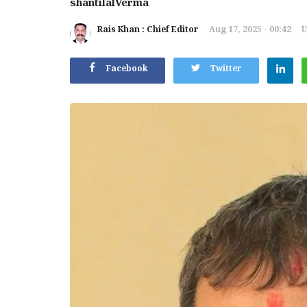
shantilalVerma
Rais Khan : Chief Editor
Aug 17, 2025 - 00:42
U
Facebook
Twitter