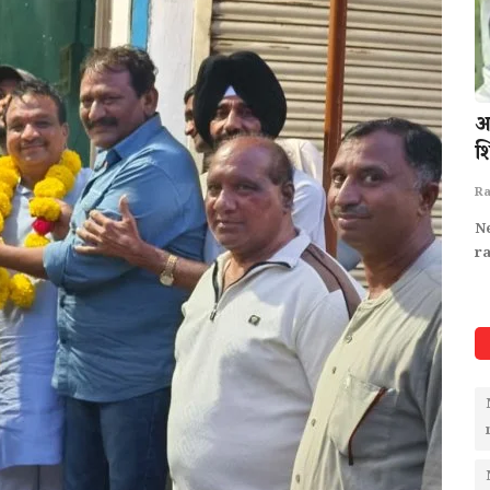
आंगनवाड़ी
रक्षक ही भक्षक: सुखेड़ा जैन मंदिर में चोरी का
अर
मास्टरमाइंड...
श
Rais Khan : Chief Editor
Jun 26, 2026
Ra
ing-news-
RatlamNews-RatlamPolice-Piploda-Sukhda-
N
hrodnews
CrimeNews-BreakingNews-MadhyaPradeshNews-
r
JainTemple