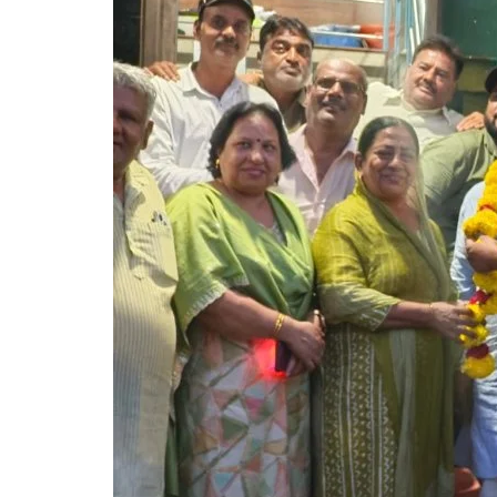
पोषण भी, पढ़ाई भी' अभियान के तहत 
केंद्र में हुआ...
Rais Khan : Chief Editor
Jul 5, 2026
News-ratlam-letestnews-Hindinews-break
ratlamnews-paryavaran-anganbadi-khac