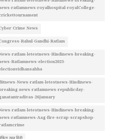
News-ratlam-letestnews-Hindinews-breaking-
news-ratlamnews-royalhospital-royalCollege-
crickettournament
Cyber Crime News
Congress-Rahul-Gandhi-Ratlam
News-ratlam-letestnews-Hindinews-breaking-
news-Ratlamnews-election2023-
electionvidhansabha
ditnews-News-ratlam-letestnews-Hindinews-
breaking-news-ratlamnews-republicday-
ganatantradivas-26January
News-ratlam-letestnews-Hindinews-breaking-
news-ratlamnews-Aag-fire-scrap-scrapshop-
ratlamcrime
्रेकिंग न्यूज़ हिंदी