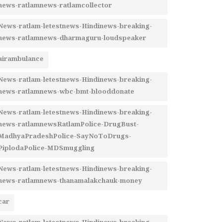
news-ratlamnews-ratlamcollector
News-ratlam-letestnews-Hindinews-breaking-
news-ratlamnews-dharmaguru-loudspeaker
airambulance
News-ratlam-letestnews-Hindinews-breaking-
news-ratlamnews-wbc-bmt-blooddonate
News-ratlam-letestnews-Hindinews-breaking-
news-ratlamnewsRatlamPolice-DrugBust-
MadhyaPradeshPolice-SayNoToDrugs-
PiplodaPolice-MDSmuggling
News-ratlam-letestnews-Hindinews-breaking-
news-ratlamnews-thanamalakchauk-money
car