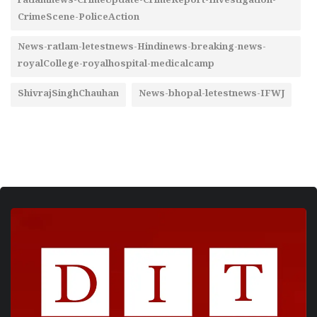
ratlamnews-CrimeUpdate-CrimeReport-Investigation-
CrimeScene-PoliceAction
News-ratlam-letestnews-Hindinews-breaking-news-
royalCollege-royalhospital-medicalcamp
ShivrajSinghChauhan
News-bhopal-letestnews-IFWJ