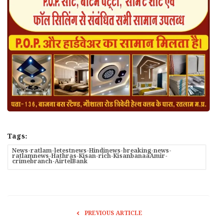
Tags:
News-ratlam-letestnews-Hindinews-breaking-news-
ratlamnews-Hathras-Kisan-rich-KisanbanaaAmir-
crimebranch-AirtelBank
PREVIOUS ARTICLE