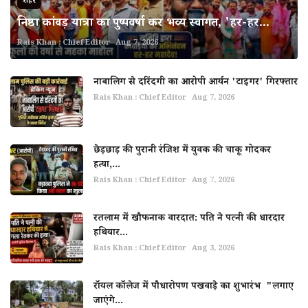
शहर
निष्ठा कांवड़ यात्रा का पुष्पवर्षा कर भव्य स्वागत, 'हर-हर...
Rais Khan : Chief Editor
Aug 7, 2026
नाबालिग से दरिंदगी का आरोपी आर्यन 'टाइगर' गिरफ्तार
Rais Khan : Chief Editor
Aug 7, 2026
छेड़छाड़ की पुरानी रंजिश में युवक की चाकू गोदकर
हत्या,...
Rais Khan : Chief Editor
Aug 7, 2026
रतलाम में खौफनाक वारदात: पति ने पत्नी की धारदार
हथियार...
Rais Khan : Chief Editor
Aug 3, 2026
रॉयल कॉलेज में पौधारोपण पखवाड़े का शुभारंभ "लगाए
जाएंगे...