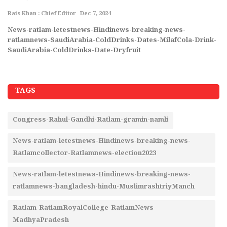
Ra
Rais Khan : Chief Editor
Dec 7, 2024
Ne
r
News-ratlam-letestnews-Hindinews-breaking-news-
Ha
ratlamnews-SaudiArabia-ColdDrinks-Dates-MilafCola-Drink-
SaudiArabia-ColdDrinks-Date-Dryfruit
TAGS
Congress-Rahul-Gandhi-Ratlam-gramin-namli
News-ratlam-letestnews-Hindinews-breaking-news-
Ratlamcollector-Ratlamnews-election2023
News-ratlam-letestnews-Hindinews-breaking-news-
ratlamnews-bangladesh-hindu-MuslimrashtriyManch
Ratlam-RatlamRoyalCollege-RatlamNews-
MadhyaPradesh