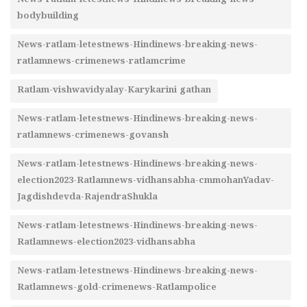
News-ratlam-letestnews-Hindinews-breaking-news-
bodybuilding
News-ratlam-letestnews-Hindinews-breaking-news-
ratlamnews-crimenews-ratlamcrime
Ratlam-vishwavidyalay-Karykarini gathan
News-ratlam-letestnews-Hindinews-breaking-news-
ratlamnews-crimenews-govansh
News-ratlam-letestnews-Hindinews-breaking-news-
election2023-Ratlamnews-vidhansabha-cmmohanYadav-
Jagdishdevda-RajendraShukla
News-ratlam-letestnews-Hindinews-breaking-news-
Ratlamnews-election2023-vidhansabha
News-ratlam-letestnews-Hindinews-breaking-news-
Ratlamnews-gold-crimenews-Ratlampolice