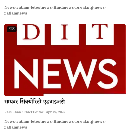
News-ratlam-letestnews-Hindinews-breaking-news-
ratlamnews
शहर
सायबर सिक्योरिटी एडवाइजरी
Rais Khan : Chief Editor
Apr 24, 2026
News-ratlam-letestnews-Hindinews-breaking-news-
ratlamnews