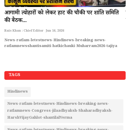
.
आगामी त्योहारों को लेकर हाट की चौकी पर शांति समिति
प
की बैठक...
का
Rais Khan : Chief Editor
Jun 16, 2026
Ra
ar
News-ratlam-letestnews-Hindinews-breaking-news-
Ne
ratlamnewsshantisamiti-hatkichauki-Muharram2026-tajiya
r
TAGS
Hindinews
News-ratlam-letestnews-Hindinews-breaking-news-
ratlamnews-Congress-jilaadhyaksh-Shaharadhyaksh-
HarshVijayGahlot-shantilalVerma