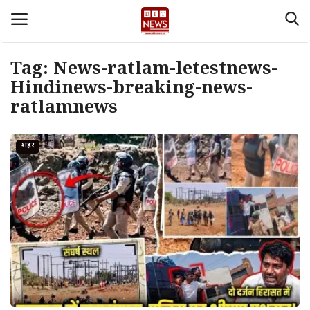
Tag:
News-ratlam-letestnews-
Login
Register
Hindinews-breaking-news-
ratlamnews
Home
शहर
देश
Contact
About Us
मध्य प्रदेश
Privacy policy