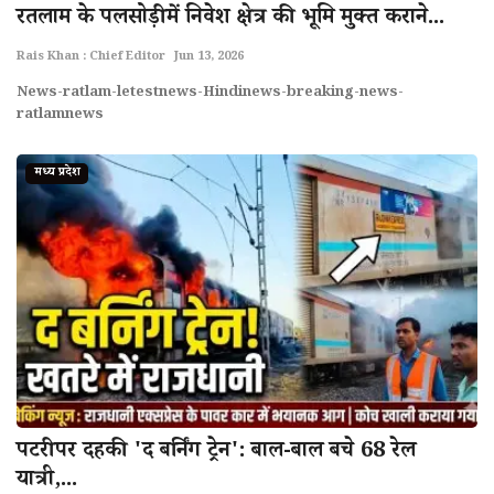
रतलाम के पलसोड़ी में निवेश क्षेत्र की भूमि मुक्त कराने...
राज्य
Rais Khan : Chief Editor
Jun 13, 2026
राजनीती
News-ratlam-letestnews-Hindinews-breaking-news-
ratlamnews
शहर
मध्य प्रदेश
दुनिया
क्राइम
मनोरंजन
टेक्नोलॉजी
अन्य
पटरी पर दहकी 'द बर्निंग ट्रेन': बाल-बाल बचे 68 रेल
यात्री,...