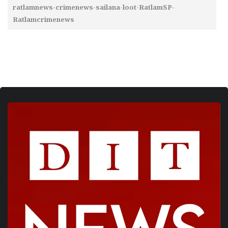
ratlamnews-crimenews-sailana-loot-RatlamSP-
Ratlamcrimenews