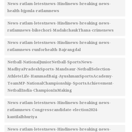
News-ratlam-letestnews-Hindinews-breaking-news-
health-bjpmla-ratlamnews
News-ratlam-letestnews-Hindinews-breaking-news-
ratlamnews-bikechori-MadakchaukThana-crimenews
News-ratlam-letestnews-Hindinews-breaking-news-
ratlamnews-runforhealth-Bajrangdal
Netball-NationalJuniorNetball-SportsNews-
MadhyaPradeshSports-Mandsaur-NetballSelection-
AthleteLife-HammadBaig-AyushmanSportsAcademy-
TeamMP-NationalChampionship-SportsAchievement-
NetballIndia-ChampionInMaking
News-ratlam-letestnews-Hindinews-breaking-news-
ratlamnews-Congresscandidate-election2024-
kantilalbhuriya
News-ratlam-letestnews-Hindinews-breaking-news-