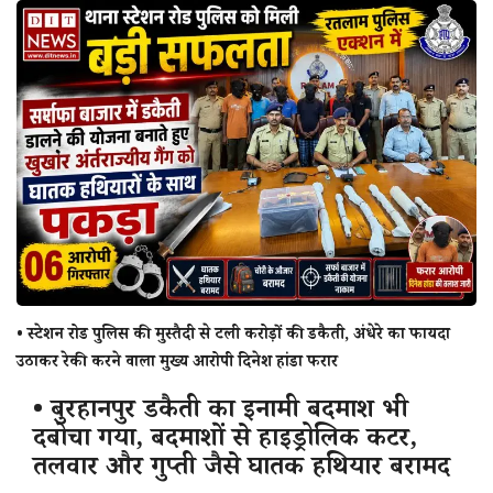
राज्य
राजनीती
शहर
दुनिया
क्राइम
मनोरंजन
• स्टेशन रोड पुलिस की मुस्तैदी से टली करोड़ों की डकैती, अंधेरे का फायदा
उठाकर रेकी करने वाला मुख्य आरोपी दिनेश हांडा फरार
टेक्नोलॉजी
• बुरहानपुर डकैती का इनामी बदमाश भी
अन्य
दबोचा गया, बदमाशों से हाइड्रोलिक कटर,
तलवार और गुप्ती जैसे घातक हथियार बरामद