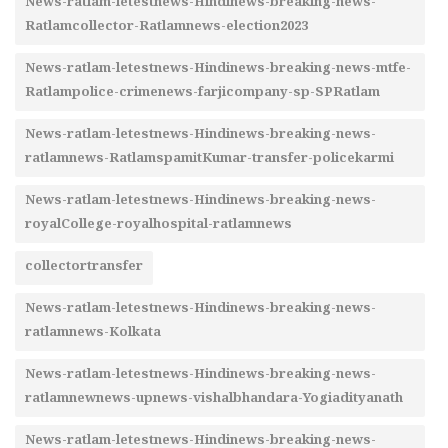
News-ratlam-letestnews-Hindinews-breaking-news-
Ratlamcollector-Ratlamnews-election2023
News-ratlam-letestnews-Hindinews-breaking-news-mtfe-
Ratlampolice-crimenews-farjicompany-sp-SPRatlam
News-ratlam-letestnews-Hindinews-breaking-news-
ratlamnews-RatlamspamitKumar-transfer-policekarmi
News-ratlam-letestnews-Hindinews-breaking-news-
royalCollege-royalhospital-ratlamnews
collectortransfer
News-ratlam-letestnews-Hindinews-breaking-news-
ratlamnews-Kolkata
News-ratlam-letestnews-Hindinews-breaking-news-
ratlamnewnews-upnews-vishalbhandara-Yogiadityanath
News-ratlam-letestnews-Hindinews-breaking-news-